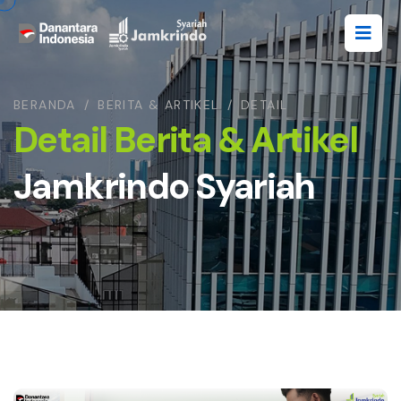
BERANDA
/
BERITA & ARTIKEL
/
DETAIL
Detail Berita & Artikel
Jamkrindo Syariah