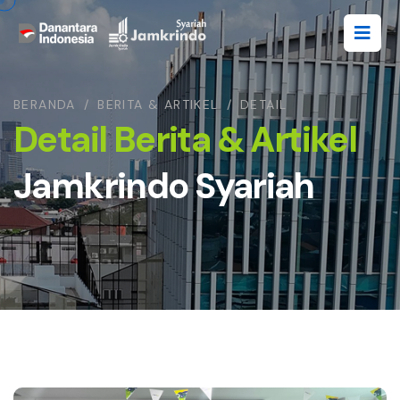
BERANDA
/
BERITA & ARTIKEL
/
DETAIL
Detail Berita & Artikel
Jamkrindo Syariah