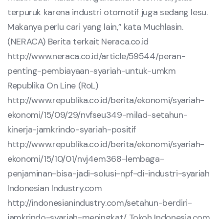
terpuruk karena industri otomotif juga sedang lesu.
Makanya perlu cari yang lain,” kata Muchlasin.
(NERACA) Berita terkait Neraca.co.id
http://www.neraca.co.id/article/59544/peran-
penting-pembiayaan-syariah-untuk-umkm
Republika On Line (RoL)
http://www.republika.co.id/berita/ekonomi/syariah-
ekonomi/15/09/29/nvfseu349-milad-setahun-
kinerja-jamkrindo-syariah-positif
http://www.republika.co.id/berita/ekonomi/syariah-
ekonomi/15/10/01/nvj4em368-lembaga-
penjaminan-bisa-jadi-solusi-npf-di-industri-syariah
Indonesian Industry.com
http://indonesianindustry.com/setahun-berdiri-
jamkrindo-syariah-meningkat/
Tokoh Indonesia.com