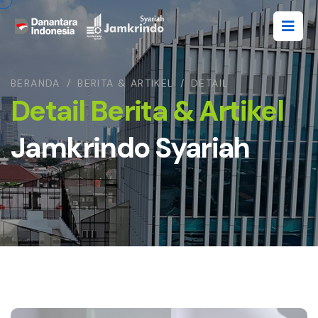
BERANDA
/
BERITA & ARTIKEL
/
DETAIL
Detail Berita & Artikel
Jamkrindo Syariah